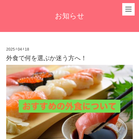
お知らせ
2025
/
04
/
18
外食で何を選ぶか迷う方へ！