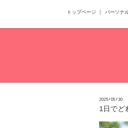
トップページ
パーソナ
2025
05
30
/
/
1日でど